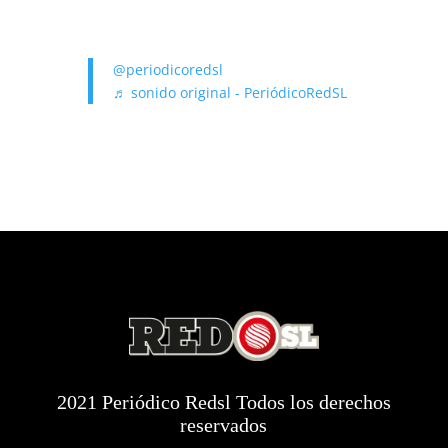
@periodicoredsl
♬ sonido original - PeriódicoRedSL
2021 Periódico Redsl Todos los derechos
reservados