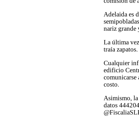
comisión de 
Adelaida es d
semipobladas,
nariz grande
La última vez
traía zapatos.
Cualquier inf
edificio Cent
comunicarse a
costo.
Asimismo, la 
datos 444204
@FiscaliaSL