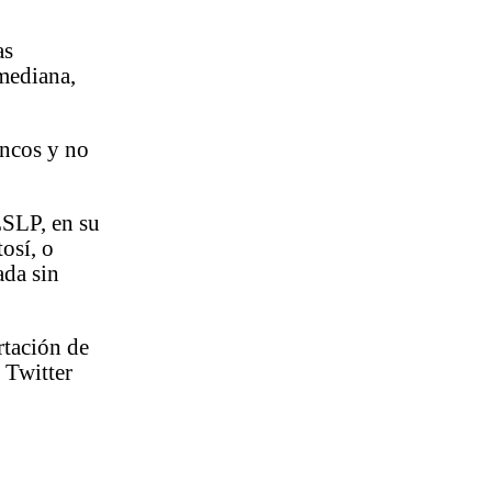
as
 mediana,
ancos y no
ESLP, en su
osí, o
ada sin
rtación de
 Twitter