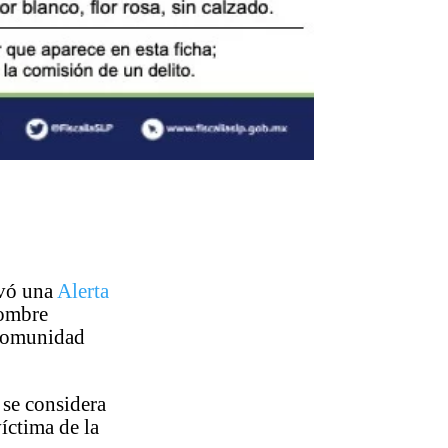
ivó una
Alerta
nombre
 comunidad
 se considera
víctima de la