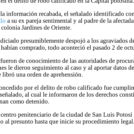
 en el delito de robo calificado en la Capital potosina
la información recabada, el señalado identificado c
ido
a su ex pareja sentimental y al padre de la afectad
a colonia Jardines de Oriente.
ndiciado presumiblemente despojó a los agraviados d
 habían comprado, todo aconteció el pasado 2 de oct
 fueron de conocimiento de las autoridades de procur
enes le dieron seguimiento al caso y al aportar datos d
se libró una orden de aprehensión.
oncedido por el delito de robo calificado fue cumpl
l señalado, al cual le informaron de los derechos const
gnan como detenido.
centro penitenciario de la ciudad de San Luis Potos
o al presunto hasta que inicie su procedimiento legal