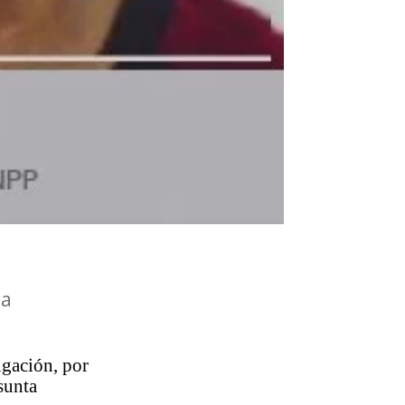
la
igación, por
sunta