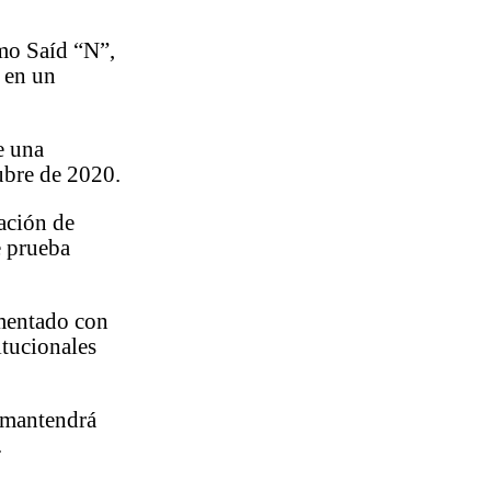
.
omo Saíd “N”,
a en un
e una
ubre de 2020.
ación de
e prueba
imentado con
itucionales
í mantendrá
.