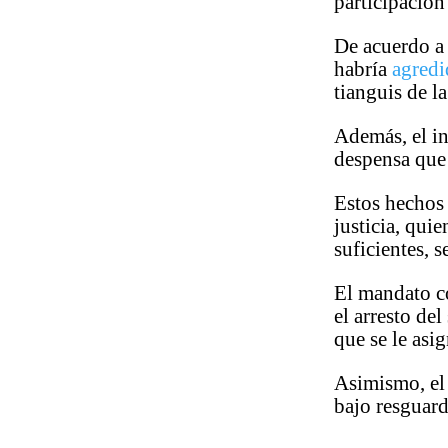
participación
De acuerdo a 
habría
agred
tianguis de l
Además, el i
despensa que
Estos hechos
justicia, qui
suficientes, 
El mandato c
el arresto de
que se le asi
Asimismo, el 
bajo resguard