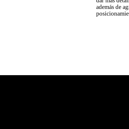
dar más detall
además de agr
posicionamien