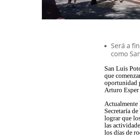
Será a fi
como Sant
San Luis Poto
que comenzará
oportunidad p
Arturo Esper
Actualmente l
Secretaría de
lograr que lo
las actividad
los días de r