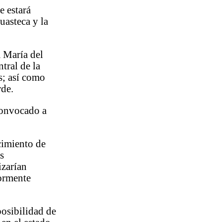
e estará
uasteca y la
a María del
ntral de la
s; así como
rde.
 convocado a
cimiento de
os
izarían
yormente
posibilidad de