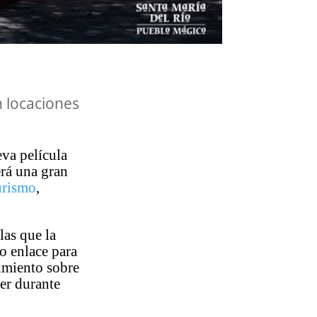
n locaciones
eva película
erá una gran
urismo
,
las que la
o enlace para
cimiento sobre
ner durante