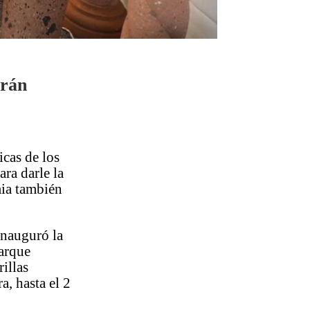
arán
icas de los
ara darle la
mia también
inauguró la
parque
illas
a, hasta el 2