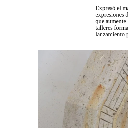
Expresó el ma
expresiones d
que aumente l
talleres form
lanzamiento p