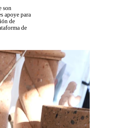
e son
es apoye para
ción de
lataforma de