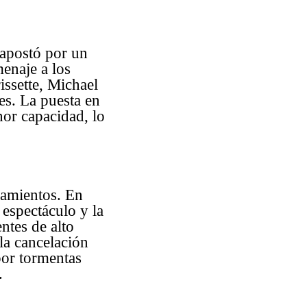
 apostó por un
enaje a los
issette, Michael
les. La puesta en
nor capacidad, lo
namientos. En
 espectáculo y la
ntes de alto
la cancelación
por tormentas
.