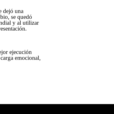
e dejó una
mbio, se quedó
ial y al utilizar
resentación.
jor ejecución
 carga emocional,