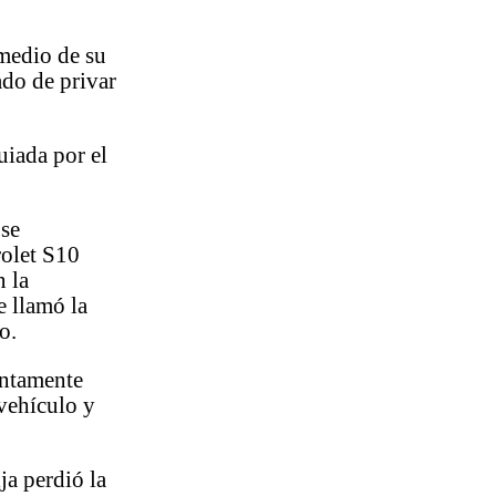
medio de su
ado de privar
uiada por el
 se
olet S10
n la
e llamó la
o.
untamente
 vehículo y
ja perdió la