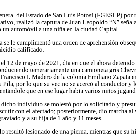
General del Estado de San Luis Potosí (FGESLP) por 
ativo, realizó la captura de Juan Leopoldo “N” señal
n un automóvil a una niña en la ciudad Capital.
na se le cumplimentó una orden de aprehensión obseq
icidio calificado.
el 12 de mayo de 2021, día en que el ahora detenido
onduciendo temerariamente una camioneta gris Chevr
e Francisco I. Madero de la colonia Emiliano Zapata e
 Pila, por lo que su vecino se acercó al conductor y l
entándole que en ese lugar había varios niños jugand
dicho individuo se molestó por lo solicitado y pres
cutir con el afectado; posteriormente, dio marcha al
graviado y a su hija de 1 año y 11 meses.
o resultó lesionado de una pierna, mientras que su hi