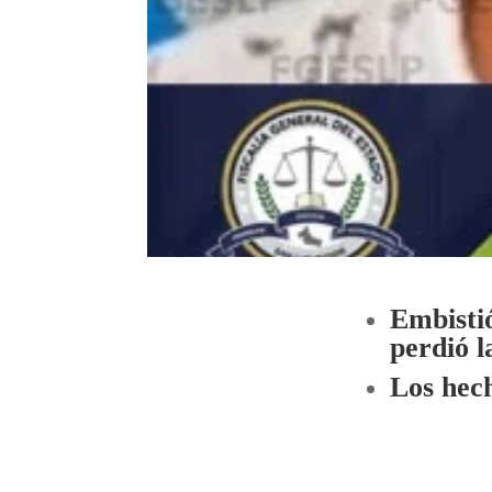
Embistió
perdió l
Los hech