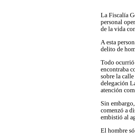
La Fiscalía 
personal oper
de la vida co
A esta perso
delito de hom
Todo ocurrió 
encontraba c
sobre la call
delegación La
atención com
Sin embargo, 
comenzó a dis
embistió al a
El hombre sól