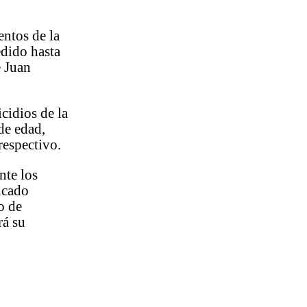
entos de la
edido hasta
e Juan
cidios de la
de edad,
respectivo.
nte los
ficado
o de
rá su