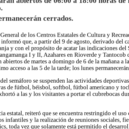
rán abiertos de 06:00 a 18:00 horas de
.
ermanecerán cerrados.
General de los Centros Estatales de Cultura y Recrea
, informó que, a partir del 9 de agosto, derivado del 
nja y con el propósito de acatar las indicaciones del
Tangamanga I y II, Azahares en Rioverde y Tantocob
án abiertos de martes a domingo de 6 de la mañana a la
timo acceso a las 5 de la tarde; los lunes permanecerán
 del semáforo se suspenden las actividades deportiva
vas de fútbol, béisbol, softbol, fútbol americano y toc
hortó a las y los visitantes a portar el cubrebocas du
a estatal, reiteró que se encuentra restringido el uso 
s infantiles y la realización de reuniones sociales, fie
ics, toda vez que solamente está permitido el desarrol