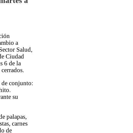
 martes a
ción
cambio a
 Sector Salud,
 de Ciudad
s 6 de la
 cerrados.
s de conjunto:
hito.
rante su
de palapas,
stas, carnes
lo de