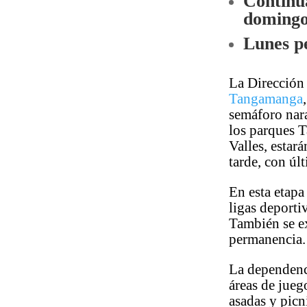
Continua
domingo
Lunes p
La Dirección 
Tangamanga
semáforo nara
los parques 
Valles, estar
tarde, con úl
En esta etapa
ligas deporti
También se ex
permanencia.
La dependenci
áreas de juego
asadas y picn