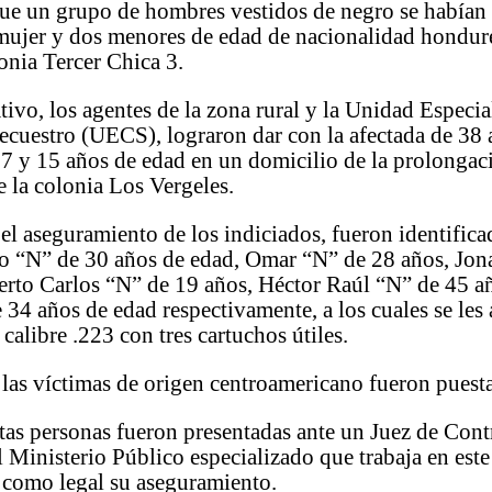
ue un grupo de hombres vestidos de negro se habían 
 mujer y dos menores de edad de nacionalidad hondur
lonia Tercer Chica 3.
tivo, los agentes de la zona rural y la Unidad Especia
cuestro (UECS), lograron dar con la afectada de 38 
17 y 15 años de edad en un domicilio de la prolongac
 la colonia Los Vergeles.
 el aseguramiento de los indiciados, fueron identifi
co “N” de 30 años de edad, Omar “N” de 28 años, Jon
erto Carlos “N” de 19 años, Héctor Raúl “N” de 45 a
 34 años de edad respectivamente, a los cuales se les
 calibre .223 con tres cartuchos útiles.
las víctimas de origen centroamericano fueron puesta
as personas fueron presentadas ante un Juez de Contr
l Ministerio Público especializado que trabaja en este
 como legal su aseguramiento.