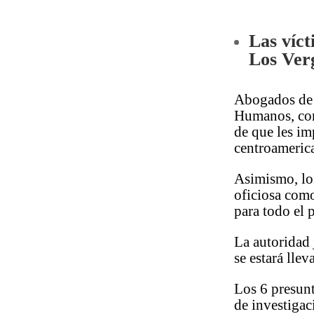
Las víct
Los Ver
Abogados de p
Humanos, cons
de que les im
centroamerica
Asimismo, los
oficiosa com
para todo el 
La autoridad 
se estará lle
Los 6 presunt
de investiga