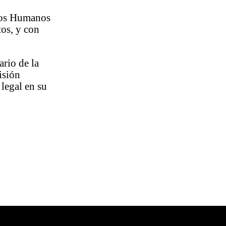
chos Humanos
tos, y con
ario de la
isión
 legal en su