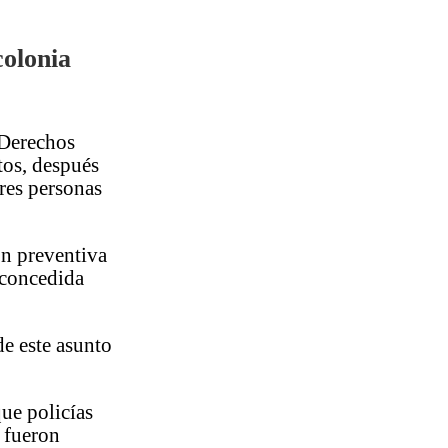
colonia
 Derechos
tos, después
res personas
ión preventiva
 concedida
de este asunto
ue policías
 fueron