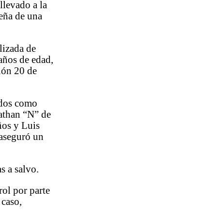
llevado a la
eña de una
lizada de
años de edad,
ión 20 de
cados como
athan “N” de
ños y Luis
 aseguró un
s a salvo.
ol por parte
 caso,