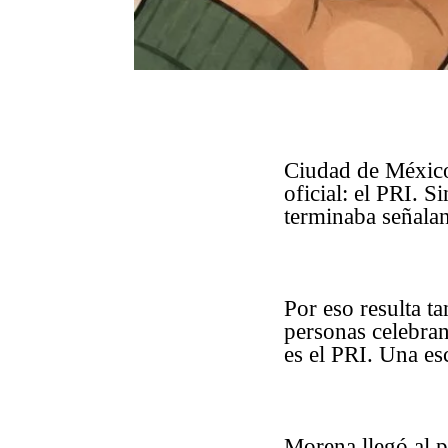
Ciudad de México.
oficial: el PRI. 
terminaba señalan
Por eso resulta t
personas celebra
es el PRI. Una es
Morena llegó al p