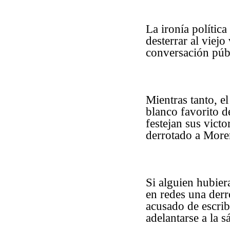
La ironía polític
desterrar al viejo
conversación públ
Mientras tanto, e
blanco favorito d
festejan sus victo
derrotado a More
Si alguien hubier
en redes una der
acusado de escrib
adelantarse a la sá