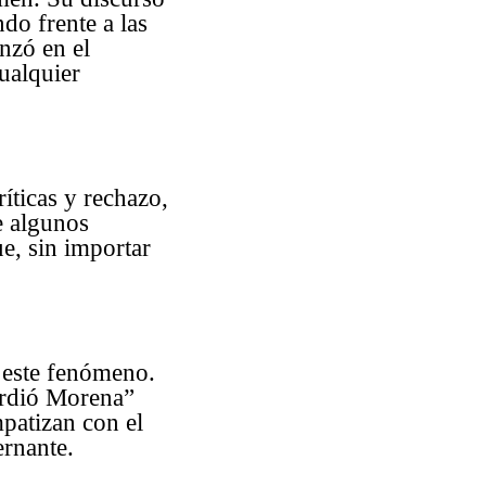
do frente a las
nzó en el
ualquier
íticas y rechazo,
e algunos
ue, sin importar
a este fenómeno.
erdió Morena”
patizan con el
ernante.