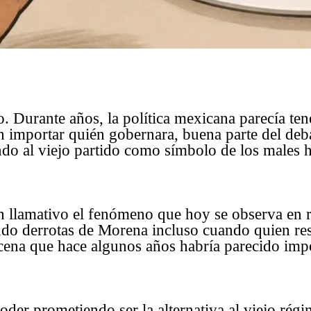
 Durante años, la política mexicana parecía ten
Sin importar quién gobernara, buena parte del deb
do al viejo partido como símbolo de los males hi
an llamativo el fenómeno que hoy se observa en r
ndo derrotas de Morena incluso cuando quien res
cena que hace algunos años habría parecido imp
oder prometiendo ser la alternativa al viejo rég