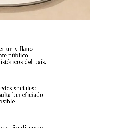
er un villano
ate público
stóricos del país.
edes sociales:
ulta beneficiado
osible.
imen. Su discurso