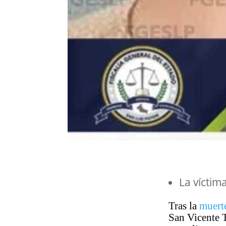
La víctim
Tras la
muert
San Vicente T