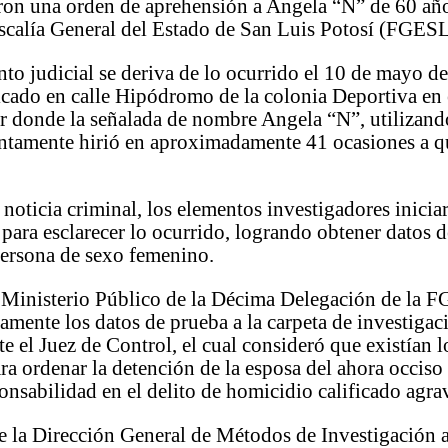
on una orden de aprehensión a Angela “N” de 60 año
iscalía General del Estado de San Luis Potosí (FGES
o judicial se deriva de lo ocurrido el 10 de mayo d
icado en calle Hipódromo de la colonia Deportiva en
ar donde la señalada de nombre Angela “N”, utilizan
untamente hirió en aproximadamente 41 ocasiones a q
 noticia criminal, los elementos investigadores inicia
para esclarecer lo ocurrido, logrando obtener datos 
persona de sexo femenino.
l Ministerio Público de la Décima Delegación de la
amente los datos de prueba a la carpeta de investigac
e el Juez de Control, el cual consideró que existían 
ara ordenar la detención de la esposa del ahora occiso
onsabilidad en el delito de homicidio calificado agra
e la Dirección General de Métodos de Investigación a