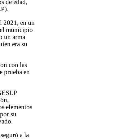
s de edad,
LP).
el 2021, en un
 el municipio
do un arma
uien era su
ron con las
de prueba en
 FGESLP
ión,
los elementos
 por su
vado.
seguró a la