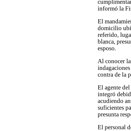
cumplimentar
informó la F
El mandamient
domicilio ub
referido, lug
blanca, pres
esposo.
Al conocer la
indagaciones 
contra de la 
El agente de
integró debid
acudiendo ant
suficientes p
presunta resp
El personal d