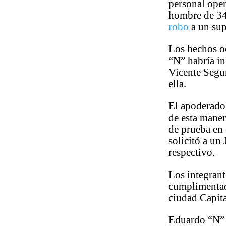
personal ope
hombre de 34 
robo
a un sup
Los hechos o
“N” habría in
Vicente Segun
ella.
El apoderado 
de esta maner
de prueba en 
solicitó a un
respectivo.
Los integrant
cumplimentaci
ciudad Capita
Eduardo “N” q