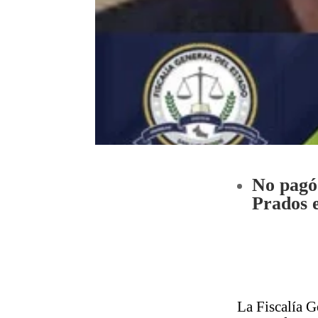
No pagó
Prados 
La Fiscalía G