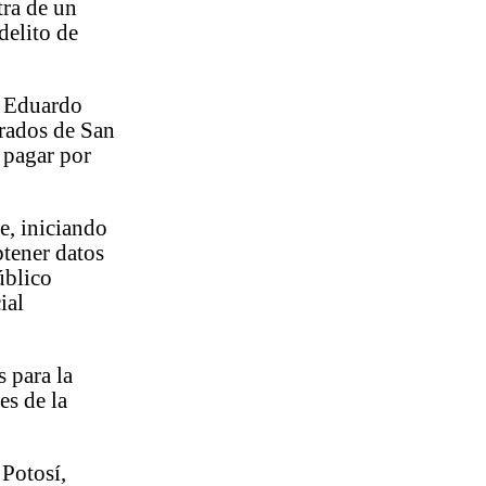
tra de un
delito de
s Eduardo
Prados de San
 pagar por
e, iniciando
btener datos
úblico
ial
s para la
es de la
 Potosí,