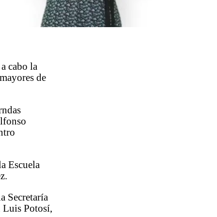
 a cabo la
 mayores de
orndas
Alfonso
ntro
la Escuela
z.
a Secretaría
n Luis Potosí,