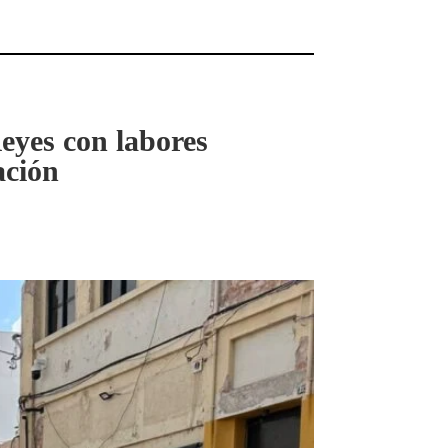
Reyes con labores
ación