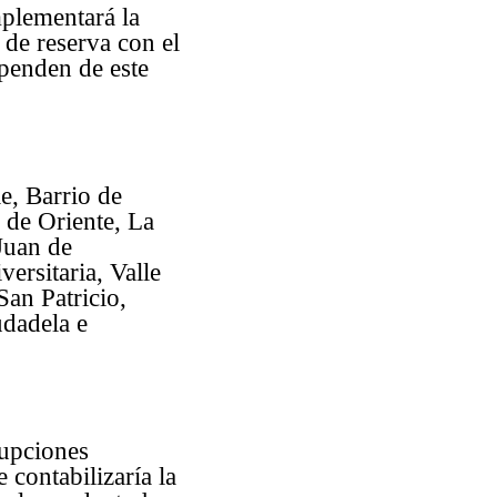
plementará la
de reserva con el
ependen de este
le, Barrio de
 de Oriente, La
Juan de
ersitaria, Valle
San Patricio,
udadela e
rupciones
 contabilizaría la