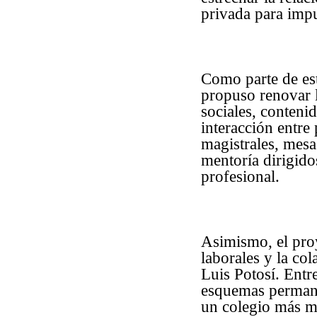
privada para impu
Como parte de est
propuso renovar 
sociales, conteni
interacción entre
magistrales, mesa
mentoría dirigido
profesional.
Asimismo, el proy
laborales y la co
Luis Potosí. Entre
esquemas permane
un colegio más mo