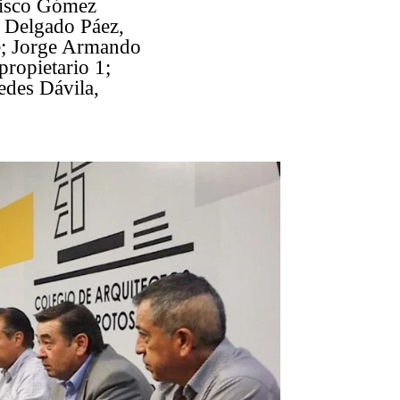
ncisco Gómez
e Delgado Páez,
te; Jorge Armando
propietario 1;
edes Dávila,