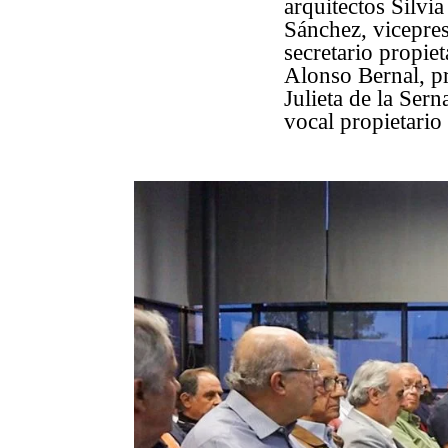
arquitectos Silv
Sánchez, vicepre
secretario propie
Alonso Bernal, pr
Julieta de la Ser
vocal propietario