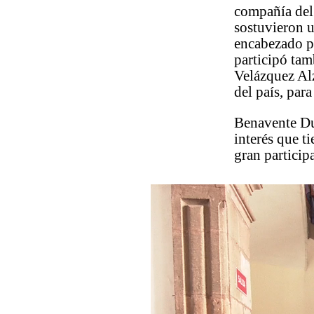
compañía del
sostuvieron u
encabezado p
participó tam
Velázquez Alz
del país, par
Benavente Du
interés que t
gran particip