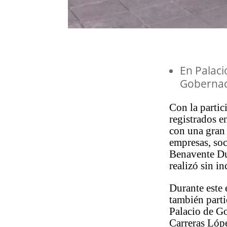
En Palaci
Gobernad
Con la parti
registrados en
con una gran 
empresas, soc
Benavente Duq
realizó sin i
Durante este 
también parti
Palacio de G
Carreras Lópe