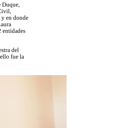
e Duque,
ivil,
, y en donde
Laura
2 entidades
stra del
ello fue la