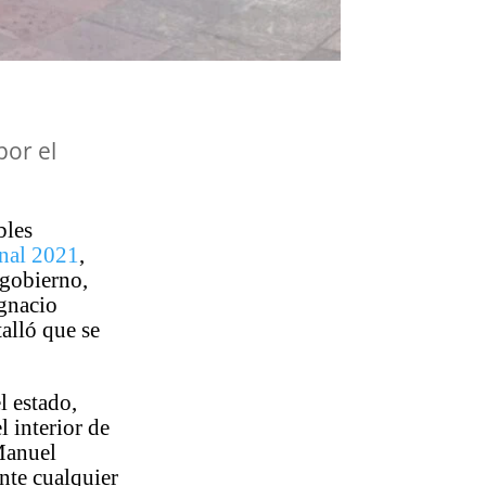
por el
bles
nal 2021
,
 gobierno,
Ignacio
alló que se
l estado,
l interior de
Manuel
nte cualquier