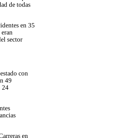
dad de todas
cidentes en 35
 eran
el sector
 estado con
on 49
n 24
ntes
tancias
Carreras en