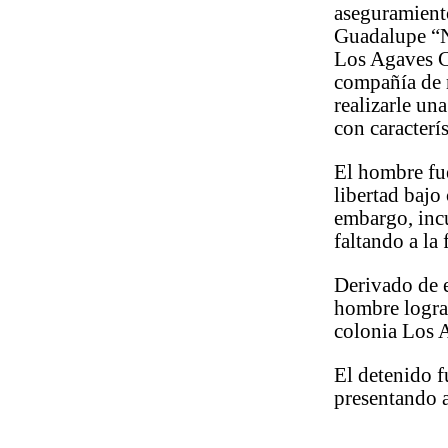
aseguramiento
Guadalupe “N
Los Agaves C
compañía de m
realizarle un
con caracterís
El hombre fue
libertad bajo
embargo, incu
faltando a la
Derivado de e
hombre logran
colonia Los 
El detenido f
presentando a