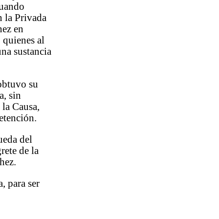
cuando
 la Privada
hez en
 quienes al
una sustancia
 obtuvo su
a, sin
 la Causa,
detención.
ueda del
rete de la
chez.
a, para ser