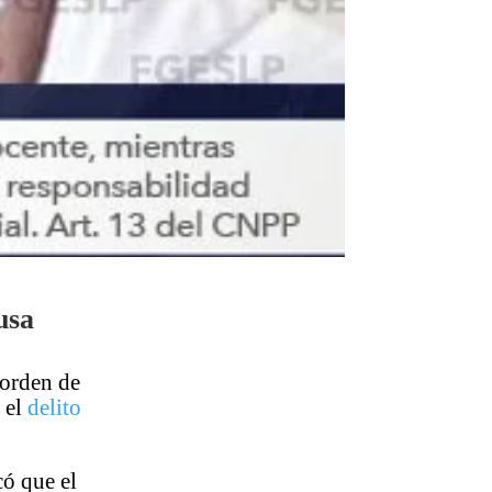
usa
 orden de
 el
delito
có que el