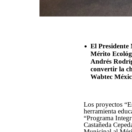
El Presidente
Mérito Ecológ
Andrés Rodríg
convertir la c
Wabtec México
Los proyectos “Es
herramienta educa
“Programa Integr
Castañeda Cepeda
Municipal al Méri