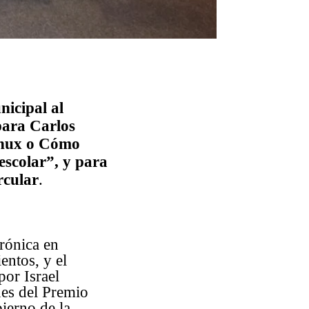
nicipal al
para Carlos
Linux o Cómo
escolar”, y para
rcular
.
rónica en
entos, y el
or Israel
es del Premio
ierno de la