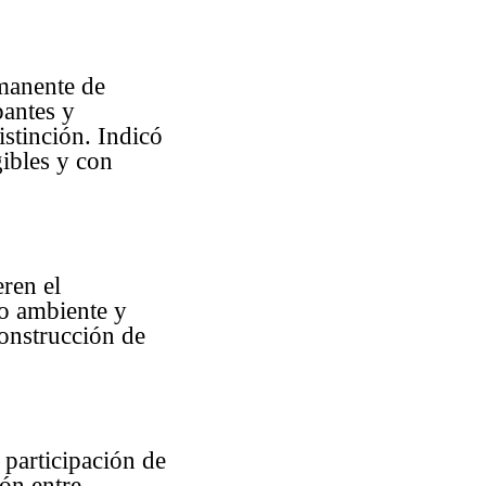
manente de
pantes y
istinción. Indicó
gibles y con
ren el
o ambiente y
construcción de
participación de
ión entre