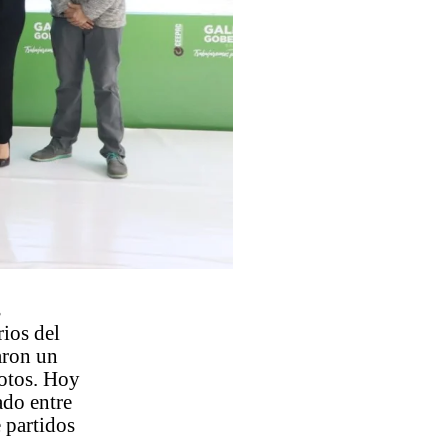
s
rios del
aron un
votos. Hoy
ado entre
e partidos