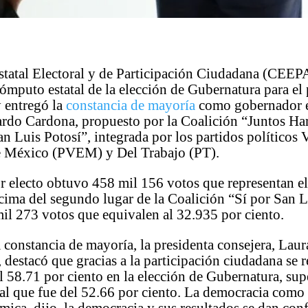
statal Electoral y de Participación Ciudadana (CEEP
ómputo estatal de la elección de Gubernatura para el
 entregó la
constancia de mayoría
como gobernador e
ardo Cardona, propuesto por la Coalición “Juntos H
an Luis Potosí”, integrada por los partidos políticos 
e México (PVEM) y Del Trabajo (PT).
r electo obtuvo 458 mil 156 votos que representan e
cima del segundo lugar de la Coalición “Sí por San L
il 273 votos que equivalen al 32.935 por ciento.
a constancia de mayoría, la presidenta consejera, Lau
 destacó que gracias a la participación ciudadana se r
l 58.71 por ciento en la elección de Gubernatura, supe
al que fue del 52.66 por ciento. La democracia com