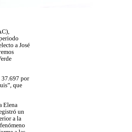
AC),
 periodo
lecto a José
aremos
Verde
l 37.697 por
uis”, que
ra Elena
egistró un
rior a la
o fenómeno