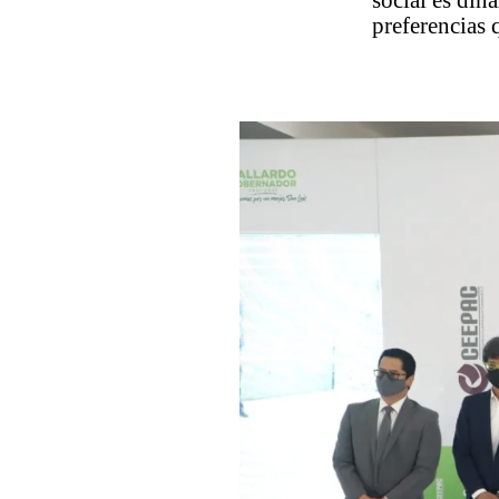
social es din
preferencias 