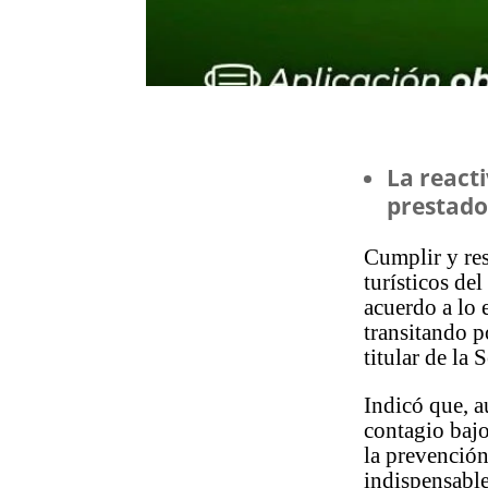
La react
prestado
Cumplir y res
turísticos de
acuerdo a lo 
transitando p
titular de la 
Indicó que, a
contagio bajo
la prevención
indispensable