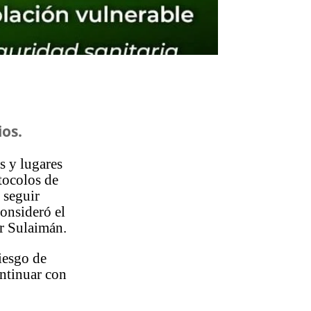
ios.
s y lugares
tocolos de
 seguir
consideró el
r Sulaimán.
iesgo de
ontinuar con