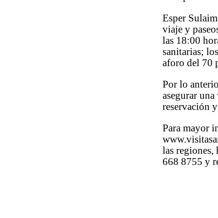
Esper Sulaimá
viaje y paseos
las 18:00 hor
sanitarias; lo
aforo del 70 
Por lo anteri
asegurar una 
reservación y
Para mayor i
www.visitasa
las regiones
668 8755 y r