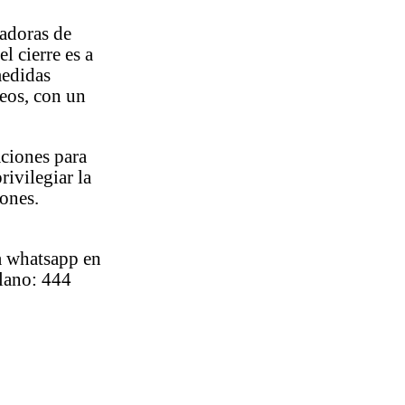
radoras de
l cierre es a
medidas
seos, con un
aciones para
rivilegiar la
iones.
a whatsapp en
plano: 444