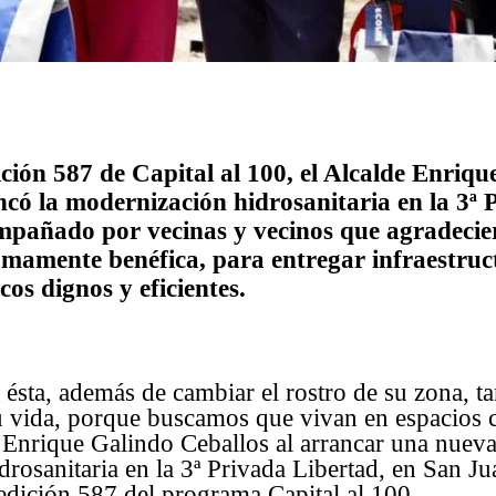
ción 587 de Capital al 100, el Alcalde Enriq
ncó la modernización hidrosanitaria en la 3ª 
mpañado por vecinas y vecinos que agradecie
sumamente benéfica, para entregar infraestru
cos dignos y eficientes.
ésta, además de cambiar el rostro de su zona, t
 vida, porque buscamos que vivan en espacios 
 Enrique Galindo Ceballos al arrancar una nuev
rosanitaria en la 3ª Privada Libertad, en San J
edición 587 del programa Capital al 100.