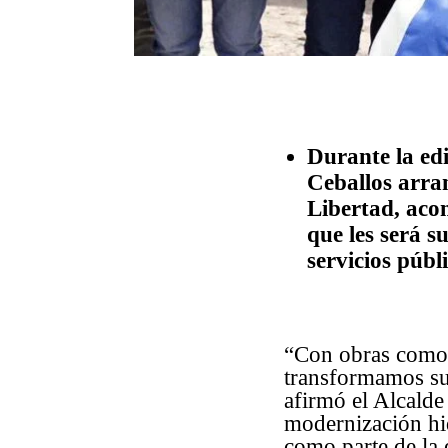
Durante la edi
Ceballos arra
Libertad, aco
que les será 
servicios públi
“Con obras como 
transformamos su
afirmó el Alcalde
modernización hid
como parte de la 