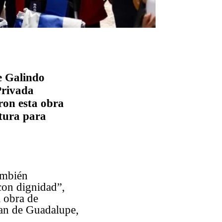
ue Galindo
Privada
ron esta obra
ctura para
ambién
con dignidad”,
a obra de
uan de Guadalupe,