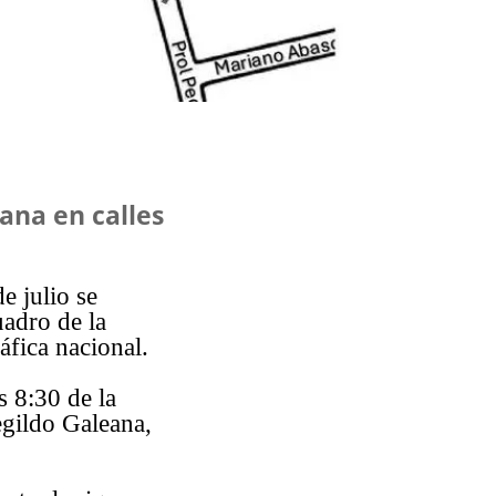
ñana en calles
e julio se
uadro de la
fica nacional.
s 8:30 de la
egildo Galeana,