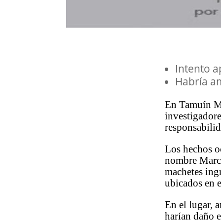
Intento a
Habría a
En Tamuín Ma
investigadore
responsabilid
Los hechos oc
nombre Marce
machetes ingr
ubicados en e
En el lugar, 
harían daño e