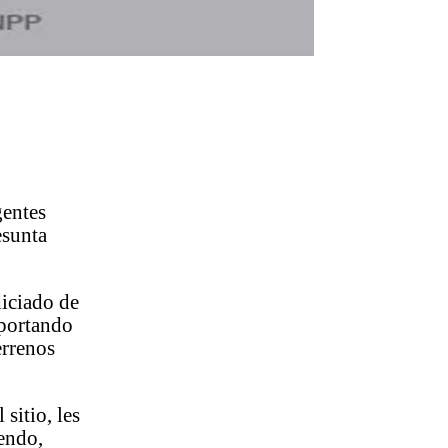
gentes
esunta
diciado de
portando
errenos
sitio, les
iendo,