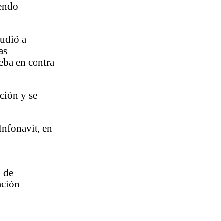
yendo
cudió a
as
eba en contra
ación y se
Infonavit, en
o de
ación