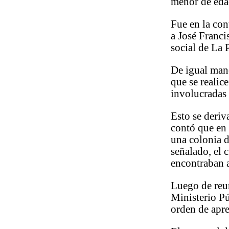
menor de eda
Fue en la con
a José Franci
social de La 
De igual mane
que se realic
involucradas 
Esto se deriv
contó que en 
una colonia 
señalado, el 
encontraban a
Luego de reun
Ministerio Pú
orden de apre