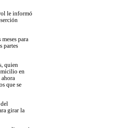
rol le informó
nserción
s meses para
s partes
s, quien
omicilio en
 ahora
os que se
 del
ra girar la