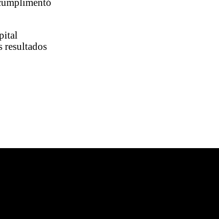
 cumplimentó
pital
s resultados