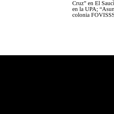
Cruz” en El Sauc
en la UPA; “Asun
colonia FOVISS