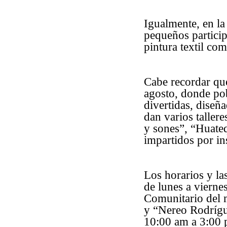
Igualmente, en l
pequeños particip
pintura textil com
Cabe recordar que
agosto, donde pob
divertidas, diseñ
dan varios taller
y sones”, “Huateq
impartidos por in
Los horarios y la
de lunes a vierne
Comunitario del 
y “Nereo Rodrígu
10:00 am a 3:00 p