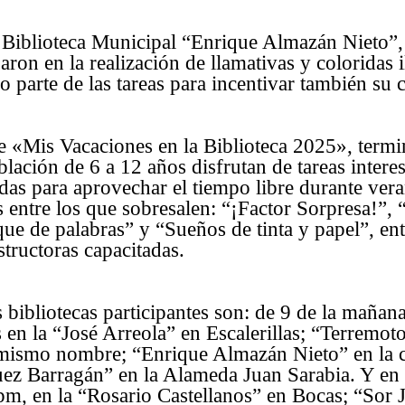
a Biblioteca Municipal “Enrique Almazán Nieto”
aron en la realización de llamativas y coloridas 
o parte de las tareas para incentivar también su 
 «Mis Vacaciones en la Biblioteca 2025», termi
lación de 6 a 12 años disfrutan de tareas intere
adas para aprovechar el tiempo libre durante ver
es entre los que sobresalen: “¡Factor Sorpresa!”,
ue de palabras” y “Sueños de tinta y papel”, ent
structoras capacitadas.
s bibliotecas participantes son: de 9 de la mañan
s en la “José Arreola” en Escalerillas; “Terremot
mismo nombre; “Enrique Almazán Nieto” en la c
ez Barragán” en la Alameda Juan Sarabia. Y en 
m, en la “Rosario Castellanos” en Bocas; “Sor J