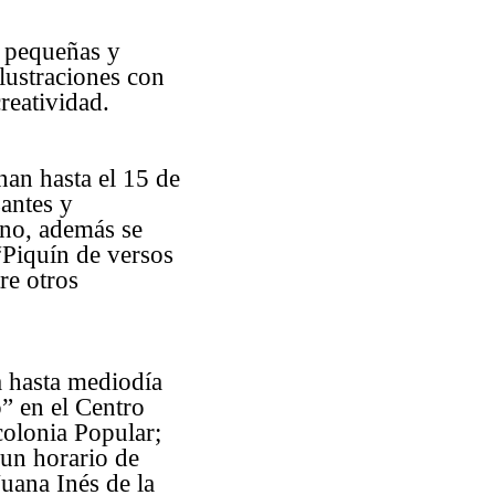
, pequeñas y
ilustraciones con
creatividad.
nan hasta el 15 de
santes y
ano, además se
 “Piquín de versos
re otros
a hasta mediodía
o” en el Centro
olonia Popular;
un horario de
uana Inés de la