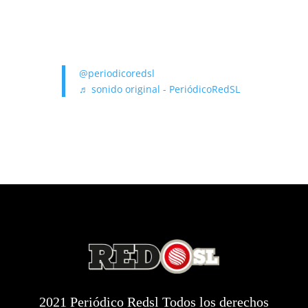
@periodicoredsl
♬ sonido original - PeriódicoRedSL
2021 Periódico Redsl Todos los derechos