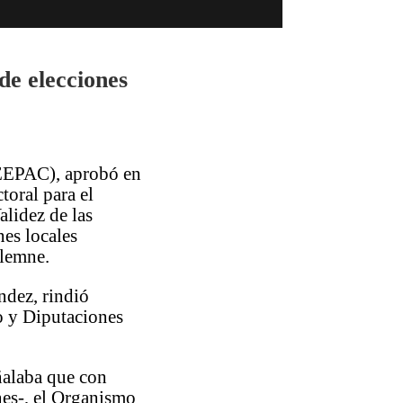
de elecciones
CEEPAC), aprobó en
toral para el
alidez de las
nes locales
olemne.
ndez, rindió
o y Diputaciones
ñalaba que con
ones-, el Organismo