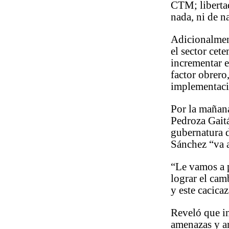
CTM; liberta
nada, ni de n
Adicionalment
el sector cet
incrementar e
factor obrero
implementaci
Por la mañan
Pedroza Gaitá
gubernatura 
Sánchez “va a
“Le vamos a p
lograr el cam
y este cacica
Reveló que i
amenazas y am