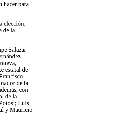
n hacer para
a elección,
a de la
.
pe Salazar
Hernández
anueva,
te estatal de
 Francisco
inador de la
 además, con
l de la
Potosí; Luis
cal y Mauricio