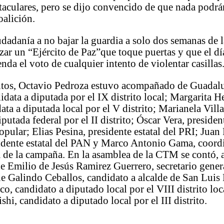
taculares, pero se dijo convencido de que nada podrá
oalición.
iudadanía a no bajar la guardia a solo dos semanas de l
zar un “Ejército de Paz”que toque puertas y que el dí
enda el voto de cualquier intento de violentar casillas
ntos, Octavio Pedroza estuvo acompañado de Guadalu
didata a diputada por el IX distrito local; Margarita 
data a diputada local por el V distrito; Marianela Vill
putada federal por el II distrito; Óscar Vera, presiden
pular; Elias Pesina, presidente estatal del PRI; Juan
sidente estatal del PAN y Marco Antonio Gama, coord
a de la campaña. En la asamblea de la CTM se contó,
de Emilio de Jesús Ramirez Guerrero, secretario genera
 Galindo Ceballos, candidato a alcalde de San Luis 
o, candidato a diputado local por el VIII distrito lo
hi, candidato a diputado local por el III distrito.