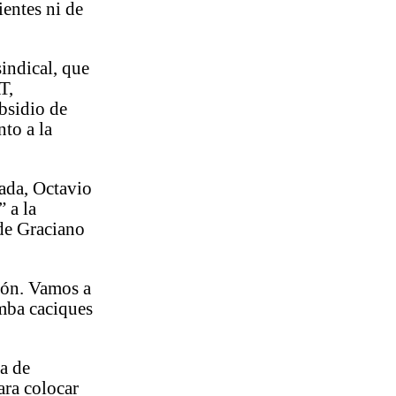
entes ni de
indical, que
T,
bsidio de
to a la
ada, Octavio
 a la
de Graciano
azón. Vamos a
umba caciques
a de
ara colocar