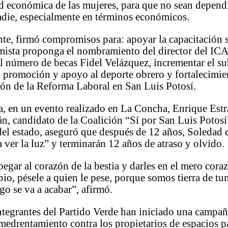
d económica de las mujeres, para que no sean dependi
adie, especialmente en términos económicos.
e, firmó compromisos para: apoyar la capacitación s
emista proponga el nombramiento del director del ICA
l número de becas Fidel Velázquez, incrementar el su
, promoción y apoyo al deporte obrero y fortalecimien
ón de la Reforma Laboral en San Luis Potosí.
a, en un evento realizado en La Concha, Enrique Estr
n, candidato de la Coalición “Sí por San Luis Potosí”
del estado, aseguró que después de 12 años, Soledad 
 ver la luz” y terminarán 12 años de atraso y olvido.
egar al corazón de la bestia y darles en el mero cor
bio, pésele a quien le pese, porque somos tierra de t
zgo se va a acabar”, afirmó.
ntegrantes del Partido Verde han iniciado una campañ
edrentamiento contra los propietarios de espacios p