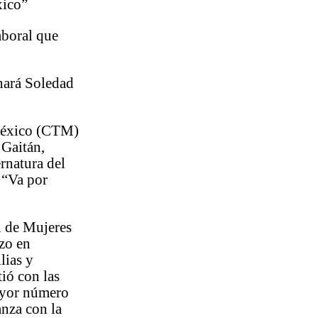
xico”
aboral que
nará Soledad
 México (CTM)
 Gaitán,
rnatura del
s “Va por
l de Mujeres
zo en
lias y
ió con las
mayor número
anza con la