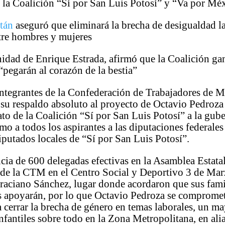
 la Coalición “Sí por San Luis Potosí” y “Va por Mé
tán
aseguró que eliminará la brecha de desigualdad l
tre hombres y mujeres
idad de Enrique Estrada, afirmó que la Coalición ga
 “pegarán al corazón de la bestia”
integrantes de la Confederación de Trabajadores de
su respaldo absoluto al proyecto de Octavio Pedroza
o de la Coalición “Sí por San Luis Potosí” a la gube
omo a todos los aspirantes a las diputaciones federale
putados locales de “Sí por San Luis Potosí”.
cia de 600 delegadas efectivas en la Asamblea Estata
 de la CTM en el Centro Social y Deportivo 3 de Mar
raciano Sánchez, lugar donde acordaron que sus fami
s apoyarán, por lo que Octavio Pedroza se compromet
a cerrar la brecha de género en temas laborales, un 
infantiles sobre todo en la Zona Metropolitana, en ali