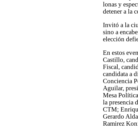
lonas y espec
detener a la c
Invitó a la c
sino a encabe
elección defi
En estos eve
Castillo, can
Fiscal, candi
candidata a di
Conciencia Po
Aguilar, pre
Mesa Polític
la presencia 
CTM; Enrique
Gerardo Aldac
Ramirez Konis