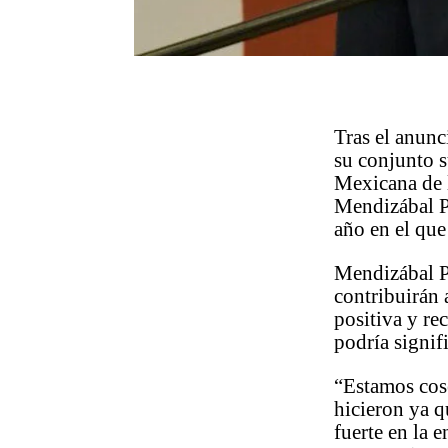
Tras el anun
su conjunto 
Mexicana de 
Mendizábal Pé
año en el que
Mendizábal P
contribuirán 
positiva y re
podría signif
“Estamos cose
hicieron ya q
fuerte en la 