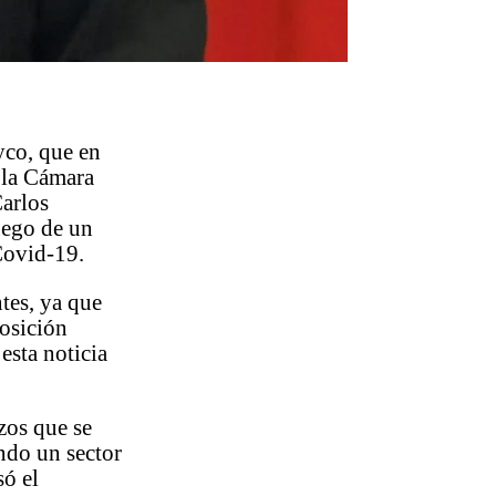
yco, que en
 la Cámara
arlos
uego de un
 Covid-19.
tes, ya que
posición
esta noticia
zos que se
endo un sector
só el