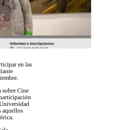
rticipar en las
diante
tiembre.
ia sobre Cine
participación
 Universidad
 aquellos
órica.