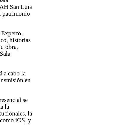
Sala
INAH San Luis
l patrimonio
l Experto,
o, historias
su obra,
 Sala
á a cabo la
ransmisión en
resencial se
a la
tucionales, la
 como iOS, y