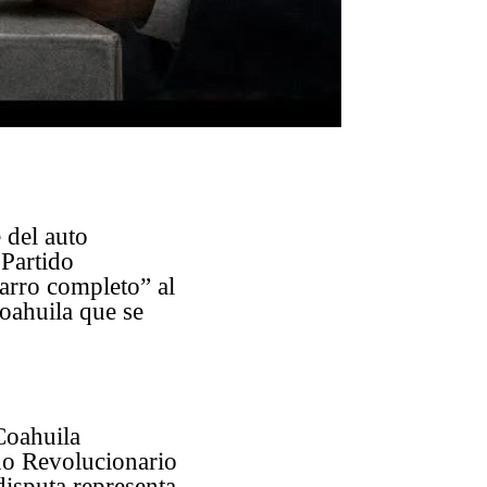
 del auto
Partido
carro completo” al
Coahuila que se
 Coahuila
ido Revolucionario
 disputa representa