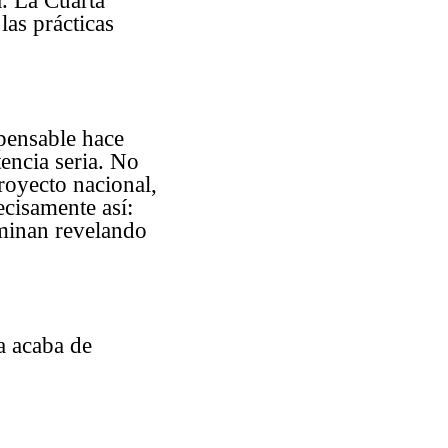
a. La Cuarta
las prácticas
mpensable hace
encia seria. No
royecto nacional,
ecisamente así:
rminan revelando
a acaba de