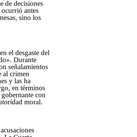
le de decisiones
 ocurrió antes
mesas, sino los
en el desgaste del
tido». Durante
aron señalamientos
e al crimen
es y las ha
rgo, en términos
do gobernante con
utoridad moral.
s acusaciones