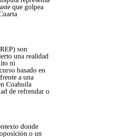
aste que golpea
 Cuarta
(PREP) son
ierto una realidad
ito ni
scurso basado en
frente a una
en Coahuila
ad de refrendar o
ontexto donde
oposición o un