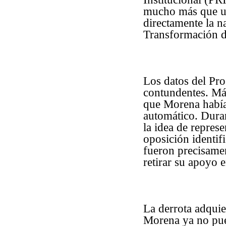
mucho más que un
directamente la n
Transformación d
Los datos del Pr
contundentes. Más
que Morena había 
automático. Duran
la idea de repres
oposición identif
fueron precisamen
retirar su apoyo 
La derrota adqui
Morena ya no pue