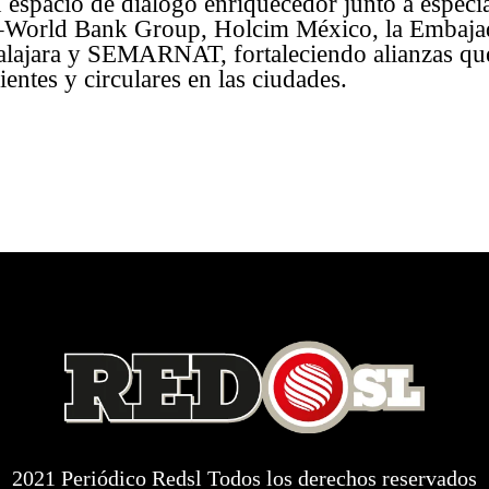
 espacio de diálogo enriquecedor junto a especia
C–World Bank Group, Holcim México, la Embajad
jara y SEMARNAT, fortaleciendo alianzas qu
ientes y circulares en las ciudades.
2021 Periódico Redsl Todos los derechos reservados