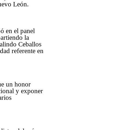
uevo León.
ó en el panel
artiendo la
Galindo Ceballos
dad referente en
fue un honor
cional y exponer
arios