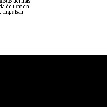
listas del más
a de Francia,
e impulsan