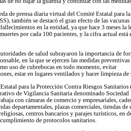
ás de no bajar la guardia y continuar con las medidas 
eda de prensa diaria virtual del Comité Estatal para l
S), también se destacó el gran efecto de las vacunas
fallecimientos en la entidad, ya que hace 3 meses la l
muertes por cada 100 pacientes, y la cifra actual está
utoridades de salud subrayaron la importancia de fo
onsable, en la que se ejercen las medidas preventiva
como uso de cubrebocas en todo momento, evitar
nes, estar en lugares ventilados y hacer limpieza de 
Estatal para la Protección Contra Riesgos Sanitari
erativo de Vigilancia Sanitaria denominado Sociedad
trabaja con cámaras de comercio y empresariales, cade
endas departamentales, plazas comerciales, tiendas de
religiosas, centros bancarios y parajes turísticos, en 
o cumplimiento de protocolos sanitarios.