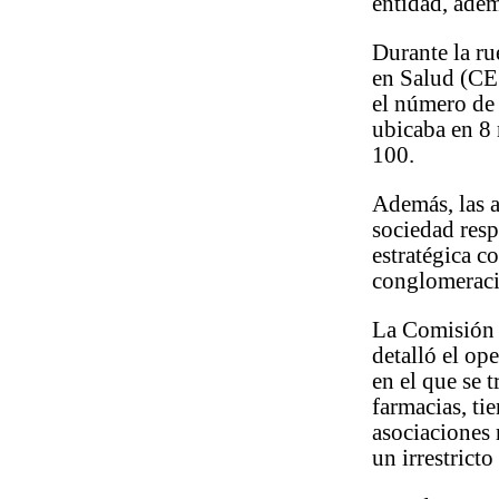
entidad, adem
Durante la ru
en Salud (CES
el número de 
ubicaba en 8 
100.
Además, las a
sociedad resp
estratégica 
conglomeracio
La Comisión 
detalló el op
en el que se 
farmacias, ti
asociaciones 
un irrestrict