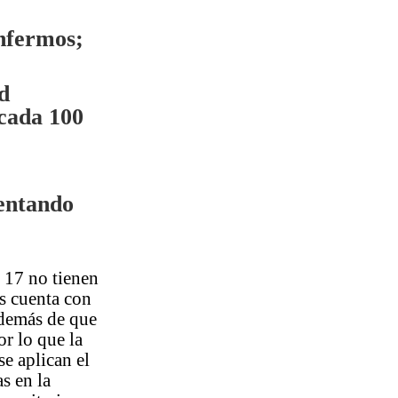
enfermos;
ad
 cada 100
mentando
 17 no tienen
as cuenta con
además de que
r lo que la
e aplican el
s en la