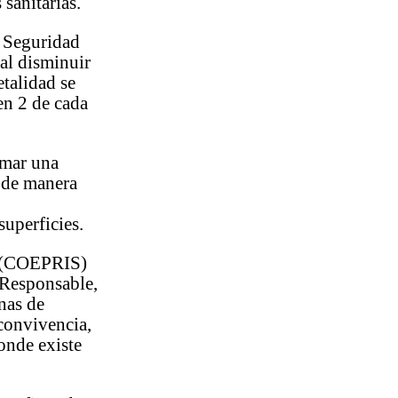
sanitarias.
a Seguridad
 al disminuir
etalidad se
 en 2 de cada
rmar una
s de manera
superficies.
os (COEPRIS)
 Responsable,
nas de
 convivencia,
donde existe