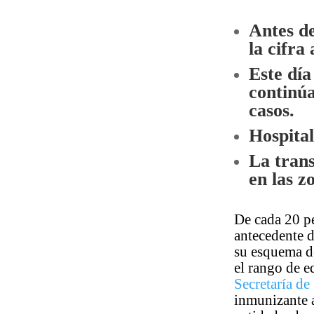
Antes de
la cifra
Este día
continúa
casos.
Hospital
La tran
en las z
De cada 20 pe
antecedente d
su esquema d
el rango de e
Secretaría de
inmunizante a