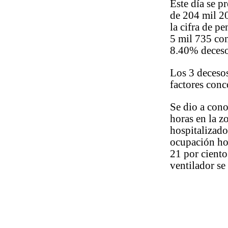
Este día se p
de 204 mil 20
la cifra de p
5 mil 735 con
8.40% deceso
Los 3 decesos
factores conc
Se dio a cono
horas en la z
hospitalizado
ocupación hos
21 por ciento
ventilador se