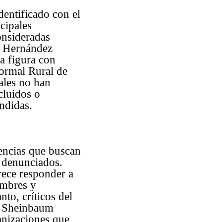
dentificado con el
cipales
onsideradas
el Hernández
a figura con
Normal Rural de
ales no han
cluidos o
ndidas.
rencias que buscan
s denunciados.
arece responder a
ombres y
nto, críticos del
ia Sheinbaum
ganizaciones que