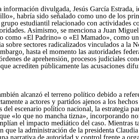
 información divulgada, Jesús García Estrada, i
illo», habría sido señalado como uno de los prin
grupo estudiantil relacionado con actividades c
autoridades. Asimismo, se menciona a Juan Migu
do como «El Padrino» o «El Mamado», como un
ia sobre sectores radicalizados vinculados a la 
embargo, hasta el momento las autoridades feder
órdenes de aprehensión, procesos judiciales con
 que acrediten públicamente las acusaciones difu
ambién alcanzó el terreno político debido a refe
ctamente a actores y partidos ajenos a los hecho
 del escenario político nacional, la estrategia p
de que «lo que no mancha tizna», incorporando n
mplían el impacto mediático del caso. Mientras ta
n que la administración de la presidenta Claud
 una narrativa de autoridad y control frente a or