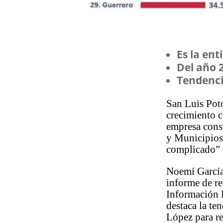
Es la en
Del año 
Tendenci
San Luis Poto
crecimiento c
empresa cons
y Municipios 
complicado” e
Noemí García 
informe de re
Información 
destaca la te
López para re