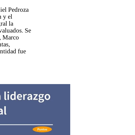
niel Pedroza
 y el
ral la
evaluados. Se
o, Marco
tas,
entidad fue