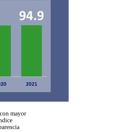
d con mayor
índice
parencia