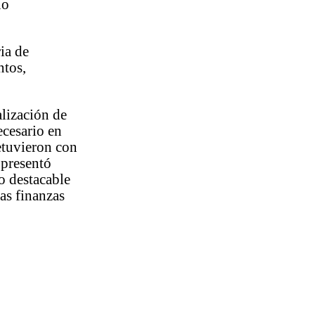
ño
ia de
ntos,
alización de
ecesario en
etuvieron con
 presentó
o destacable
las finanzas