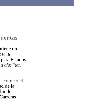
 cuentas
ntiene un
cer la
 para Estados
un año “tan
a conocer el
ad de la
 donde
 Carreras