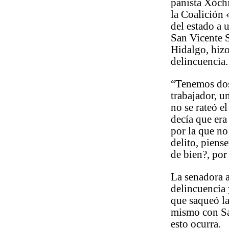
panista Xóch
la Coalición
del estado a 
San Vicente S
Hidalgo, hizo
delincuencia.
“Tenemos dos
trabajador, u
no se rateó e
decía que era
por la que no
delito, piens
de bien?, po
La senadora a
delincuencia 
que saqueó la
mismo con San
esto ocurra.