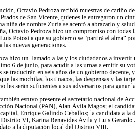
nción, Octavio Pedroza recibió muestras de cariño de
 Prados de San Vicente, quienes le entregaron un ci
a niña de nombre Zuria se acercó a abrazarlo y salud
eña, Octavio Pedroza hizo un compromiso con todas l
Luis Potosí a que su gobierno se “partirá el alma” po
a las nuevas generaciones.
za hizo un llamado a las y los ciudadanos a invertir
ximo 6 de junio, para acudir a las urnas a emitir su vo
s se traducirán en seis años de un gobierno decente, y
que las mochilas, los tinacos, las despensas y las tarje
o les serán suficientes a sus adversarios para ganar la
también estuvo presente el secretario nacional de Acc
cción Nacional (PAN), Alan Ávila Magos; el candidat
a capital, Enrique Galindo Ceballos; la candidata a la 
l Distrito VI, Karina Benavides Ávila y Luis Gerardo
dato a la diputación local del Distrito VIII.