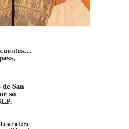
incuentes…
pas»,
s de San
ue su
SLP.
 la senadora