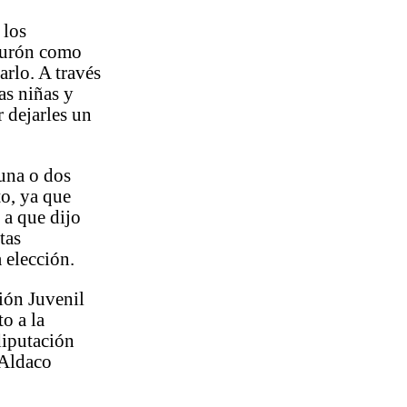
 los
nturón como
arlo. A través
as niñas y
r dejarles un
 una o dos
to, ya que
 a que dijo
tas
 elección.
ión Juvenil
o a la
diputación
 Aldaco