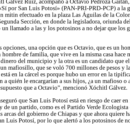
itl Gálvez Ruiz, acompañó a Octavio Pedroza Gaitán,
 «Sí por San Luis Potosí» (PAN-PRI-PRD-PCP) a la 
un mitin efectuado en la plaza Las Águilas de la Colo
egunda Sección, en donde la legisladora, oriunda de
 un llamado a las y los potosinos a no dejar que los 
 opciones, una opción que es Octavio, que es un ho
n hombre de familia, que vive en la misma casa hace
l dinero del municipio y la otra es un candidato que e
 un mafiosillo, que se voló 700 millones de pesos y l
 está en la cárcel es porque hubo un error en la tipifi
en a quién le encargarían a sus hijos, ¿a un mafioso o
r supuesto que a Octavio”, mencionó Xóchitl Gálvez.
seguró que San Luis Potosí está en riesgo de caer en
y de un partido, como es el Partido Verde Ecologista
s arcas del gobierno de Chiapas y que ahora quiere h
 Luis Potosí, por lo que alertó a los potosinos de n