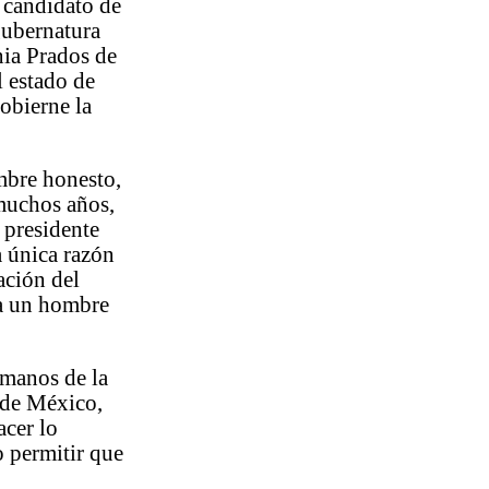
 candidato de
gubernatura
nia Prados de
l estado de
gobierne la
mbre honesto,
 muchos años,
l presidente
a única razón
cación del
 a un hombre
 manos de la
 de México,
acer lo
o permitir que