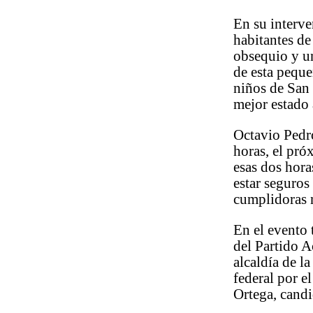
En su interve
habitantes de
obsequio y un
de esta pequ
niños de San 
mejor estado 
Octavio Pedro
horas, el pró
esas dos hora
estar seguros 
cumplidoras n
En el evento 
del Partido A
alcaldía de l
federal por e
Ortega, candi