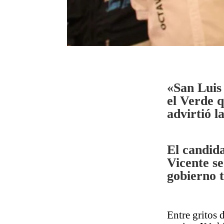
«San Luis
el Verde 
advirtió l
El candid
Vicente s
gobierno t
Entre gritos 