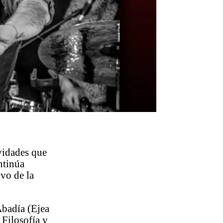
ividades que
ntinúa
vo de la
Abadía (Ejea
 Filosofía y