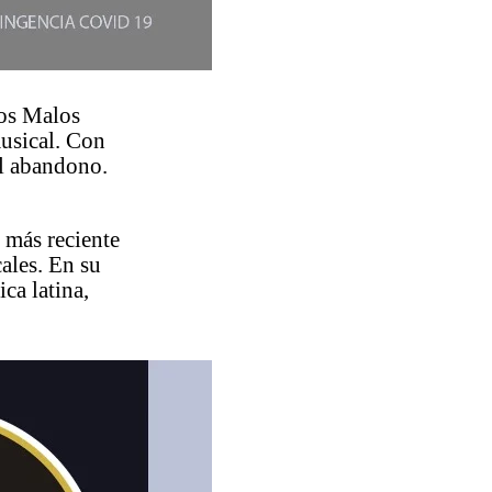
Los Malos
musical. Con
el abandono.
 más reciente
ales. En su
ca latina,