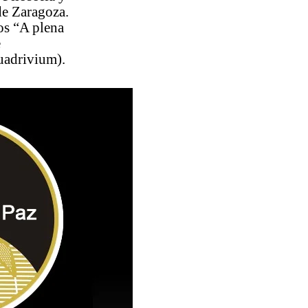
 de Zaragoza.
os “A plena
e
uadrivium).