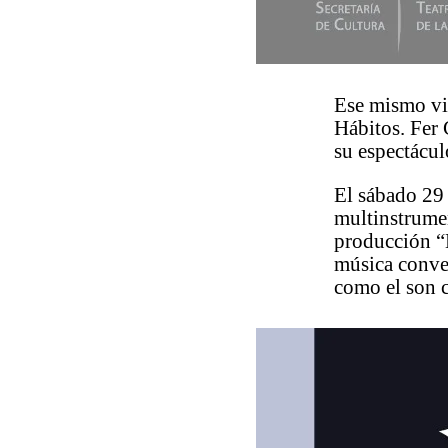
Ese mismo vie
Hábitos. Fer 
su espectácul
El sábado 29 
multinstrumen
producción “E
música conver
como el son c