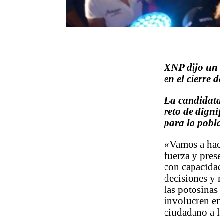
XNP dijo un 
en el cierre
La candidata
reto de digni
para la pobl
«Vamos a hace
fuerza y pres
con capacida
decisiones y 
las potosinas
involucren en
ciudadano a 