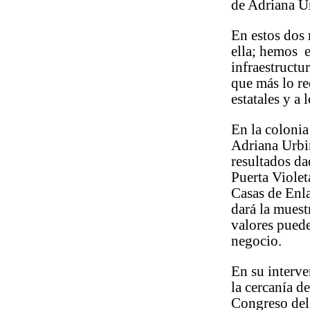
de Adriana Ur
En estos dos 
ella; hemos e
infraestructu
que más lo r
estatales y a
En la colonia
Adriana Urbin
resultados da
Puerta Violet
Casas de Enla
dará la muest
valores puede
negocio.
En su interve
la cercanía d
Congreso del 