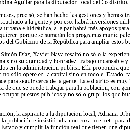
bina Aguilar para la diputación local del 6o distrito.
meses, precisó, se han hecho las gestiones y hemos t
scuchado a la gente y por eso, habrá inversiones mill
ra urbana e hidráulica, a la par habrá más apoyos para 
equieren porque se sumarán los programas municipales
 los del Gobierno de la República para ampliar estos b
 Simón Díaz, Xavier Nava resaltó no sólo la experien
a sino su dignidad y honradez, trabajo incansable y 
dos en la administración pública. Ella propondrá que 
a no sólo opere en la capital sino en todo el Estado, 
ce para seguir cerca de la gente. Este distrito es muy
ra de que se puede trabajar para la población, con ge
 ocupar puestos públicos y no sólo grupillos que bu
nción, la aspirante a la diputación local, Adriana Urb
e la población e insistió: «ha comenzado el reto para d
Estado y cumplir la función real que tienen una dipu