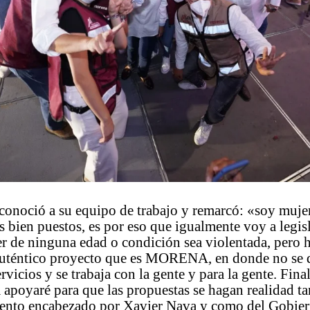
conoció a su equipo de trabajo y remarcó: «soy mujer
s bien puestos, es por eso que igualmente voy a legis
 de ninguna edad o condición sea violentada, pero h
 auténtico proyecto que es MORENA, en donde no se 
ervicios y se trabaja con la gente y para la gente. Fin
a apoyaré para que las propuestas se hagan realidad ta
ento encabezado por Xavier Nava y como del Gobier