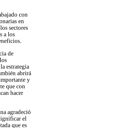
rabajado con
onarias en
los sectores
 a los
eneficios.
cia de
los
la estrategia
también abrirá
 importante y
nte que con
scan hacer
ina agradeció
ignificar el
tada que es