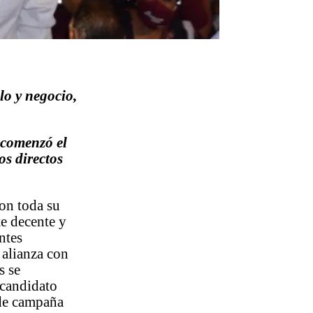
lo y negocio,
 comenzó el
os directos
con toda su
te decente y
ntes
 alianza con
s se
 candidato
 de campaña