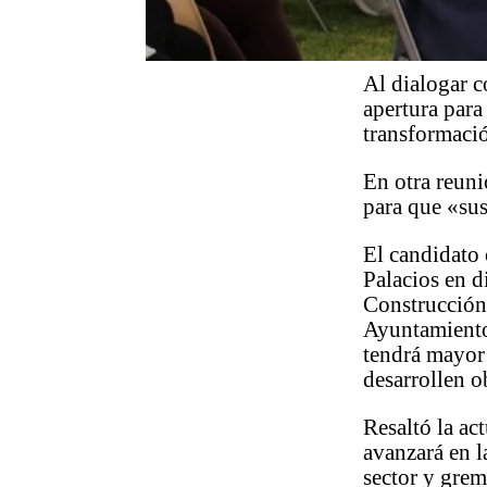
Al dialogar c
apertura para
transformaci
En otra reuni
para que «sus
El candidato
Palacios en d
Construcción
Ayuntamiento 
tendrá mayor 
desarrollen o
Resaltó la ac
avanzará en l
sector y grem