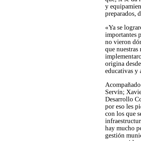
y equipamient
preparados, d
«Ya se lograr
importantes p
no vieron dón
que nuestras 
implementaron
origina desde
educativas y 
Acompañado p
Servín; Xavie
Desarrollo C
por eso les p
con los que s
infraestructu
hay mucho po
gestión munic