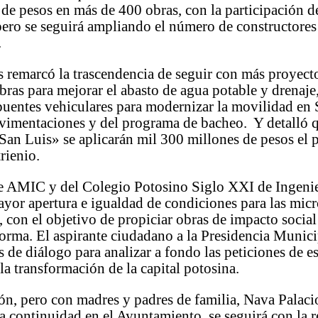
de pesos en más de 400 obras, con la participación 
 pero se seguirá ampliando el número de constructores
.
 remarcó la trascendencia de seguir con más proyecto
obras para mejorar el abasto de agua potable y drenaje
puentes vehiculares para modernizar la movilidad en 
vimentaciones y del programa de bacheo. Y detalló q
San Luis» se aplicarán mil 300 millones de pesos el 
rienio.
de AMIC y del Colegio Potosino Siglo XXI de Ingenie
ayor apertura e igualdad de condiciones para las mic
, con el objetivo de propiciar obras de impacto social
orma. El aspirante ciudadano a la Presidencia Municip
s de diálogo para analizar a fondo las peticiones de e
 la transformación de la capital potosina.
ón, pero con madres y padres de familia, Nava Palaci
 la continuidad en el Ayuntamiento, se seguirá con la 