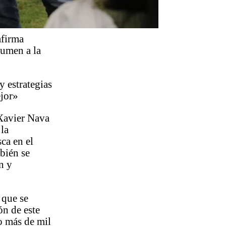
afirma
sumen a la
 estrategias
ejor»
Xavier Nava
 la
ca en el
bién se
n y
 que se
ón de este
o más de mil