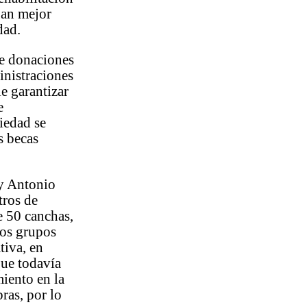
gan mejor
dad.
de donaciones
inistraciones
e garantizar
e
iedad se
s becas
y Antonio
tros de
e 50 canchas,
ros grupos
tiva, en
que todavía
iento en la
ras, por lo