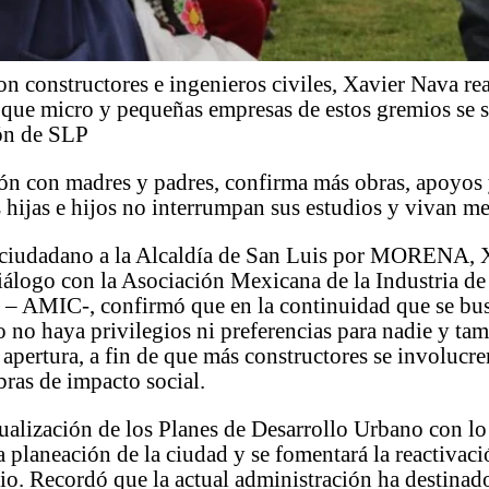
on constructores e ingenieros civiles, Xavier Nava re
 que micro y pequeñas empresas de estos gremios se 
ón de SLP
ón con madres y padres, confirma más obras, apoyos y
 hijas e hijos no interrumpan sus estudios y vivan m
 ciudadano a la Alcaldía de San Luis por MORENA, 
iálogo con la Asociación Mexicana de la Industria de
 – AMIC-, confirmó que en la continuidad que se bus
no haya privilegios ni preferencias para nadie y tam
apertura, a fin de que más constructores se involucre
bras de impacto social.
tualización de los Planes de Desarrollo Urbano con lo
a planeación de la ciudad y se fomentará la reactivaci
io. Recordó que la actual administración ha destinad