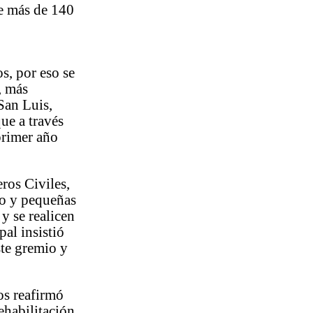
de más de 140
s, por eso se
, más
San Luis,
ue a través
primer año
ros Civiles,
ro y pequeñas
 y se realicen
al insistió
ste gremio y
os reafirmó
rehabilitación