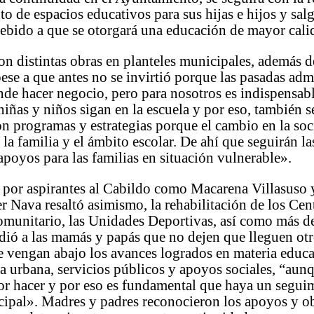
o de espacios educativos para sus hijas e hijos y sal
ebido a que se otorgará una educación de mayor cali
on distintas obras en planteles municipales, además 
ese a que antes no se invirtió porque las pasadas adm
de hacer negocio, pero para nosotros es indispensabl
niñas y niños sigan en la escuela y por eso, también s
 programas y estrategias porque el cambio en la soc
 la familia y el ámbito escolar. De ahí que seguirán la
apoyos para las familias en situación vulnerable».
or aspirantes al Cabildo como Macarena Villasuso 
r Nava resaltó asimismo, la rehabilitación de los Cen
omunitario, las Unidades Deportivas, así como más d
idió a las mamás y papás que no dejen que lleguen ot
e vengan abajo los avances logrados en materia educa
ra urbana, servicios públicos y apoyos sociales, “aun
r hacer y por eso es fundamental que haya un seguim
ipal». Madres y padres reconocieron los apoyos y ob