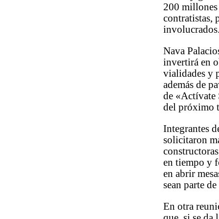
200 millones 
contratistas,
involucrados
Nava Palacios
invertirá en 
vialidades y 
además de pa
de «Actívate 
del próximo t
Integrantes 
solicitaron m
constructoras
en tiempo y f
en abrir mesa
sean parte de
En otra reuni
que, si se da