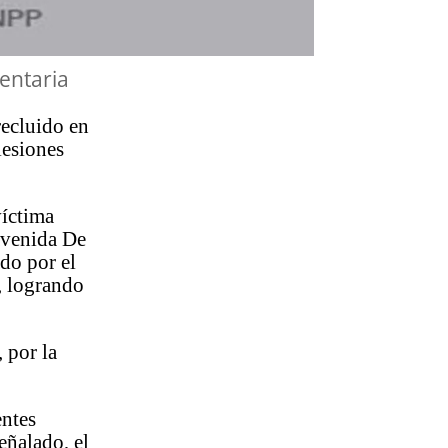
entaria
recluido en
lesiones
víctima
 avenida De
ado por el
, logrando
 por la
entes
eñalado, el