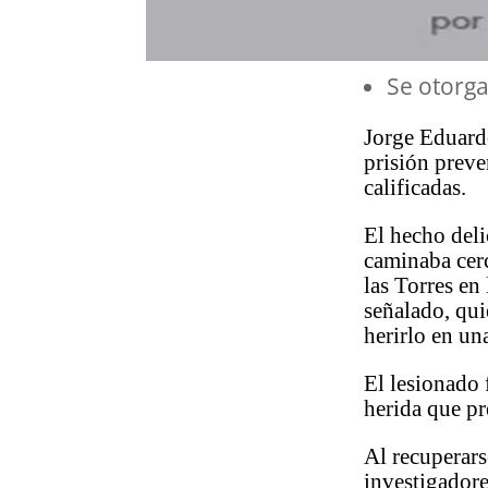
Se otorga
Jorge Eduard
prisión preve
calificadas.
El hecho deli
caminaba cerc
las Torres en
señalado, qui
herirlo en un
El lesionado 
herida que pr
Al recuperars
investigadore