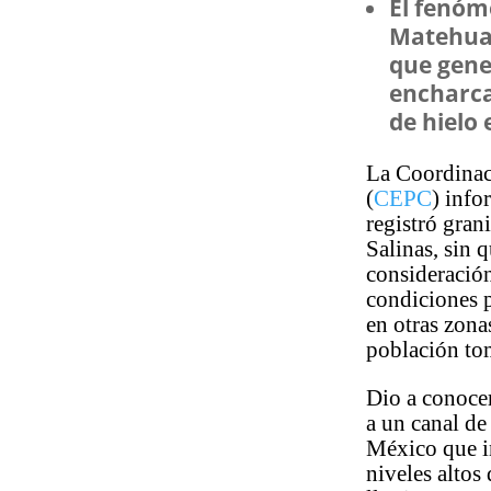
El fenóm
Matehual
que gene
encharc
de hielo
La Coordinaci
(
CEPC
) info
registró gra
Salinas, sin 
consideración
condiciones 
en otras zona
población to
Dio a conocer
a un canal de
México que in
niveles altos