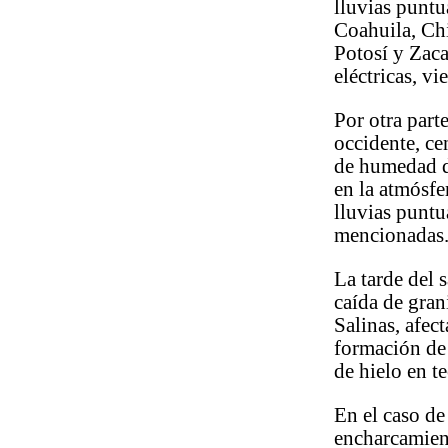
lluvias puntu
Coahuila, Ch
Potosí y Zaca
eléctricas, vi
Por otra parte
occidente, cen
de humedad d
en la atmósfe
lluvias puntu
mencionadas
La tarde del 
caída de gra
Salinas, afec
formación de
de hielo en t
En el caso de 
encharcamien