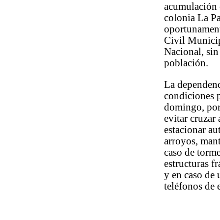
acumulación d
colonia La Pa
oportunament
Civil Munici
Nacional, sin
población.
La dependenci
condiciones p
domingo, por 
evitar cruzar
estacionar au
arroyos, mant
caso de torme
estructuras f
y en caso de 
teléfonos de 