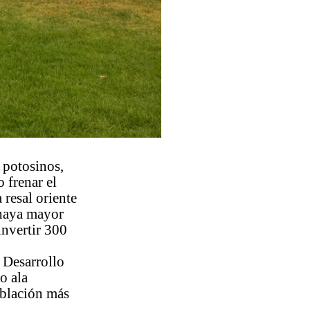
s potosinos,
 frenar el
 resal oriente
e haya mayor
invertir 300
 Desarrollo
o ala
oblación más