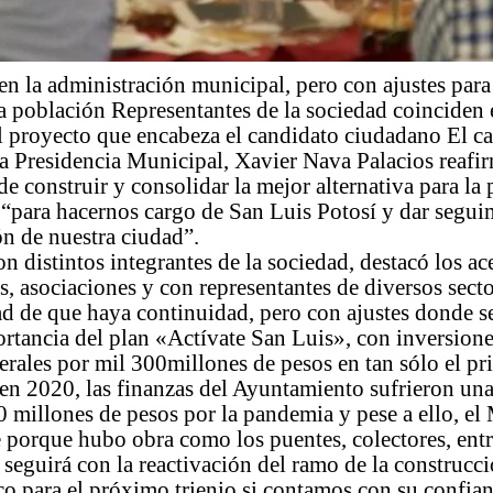
n la administración municipal, pero con ajustes para
la población Representantes de la sociedad coinciden 
l proyecto que encabeza el candidato ciudadano El c
a Presidencia Municipal, Xavier Nava Palacios reafi
 construir y consolidar la mejor alternativa para la
“para hacernos cargo de San Luis Potosí y dar seguim
n de nuestra ciudad”.
n distintos integrantes de la sociedad, destacó los a
s, asociaciones y con representantes de diversos secto
ad de que haya continuidad, pero con ajustes donde s
ortancia del plan «Actívate San Luis», con inversione
erales por mil 300millones de pesos en tan sólo el pr
en 2020, las finanzas del Ayuntamiento sufrieron un
 millones de pesos por la pandemia y pese a ello, el
e porque hubo obra como los puentes, colectores, en
e seguirá con la reactivación del ramo de la construcc
o para el próximo trienio si contamos con su confia