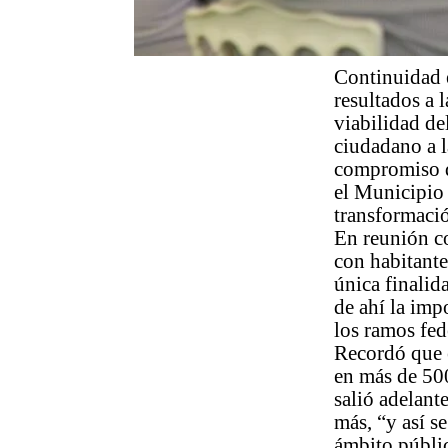
Continuidad e
resultados a 
viabilidad de
ciudadano a l
compromiso de
el Municipio 
transformació
En reunión co
con habitante
única finalid
de ahí la imp
los ramos fed
Recordó que 
en más de 500
salió adelant
más, “y así s
ámbito públic