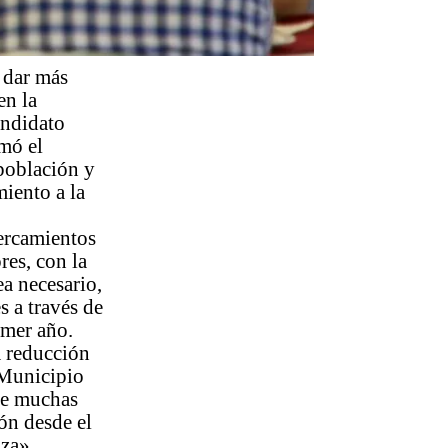
 dar más
en la
andidato
rmó el
 población y
iento a la
cercamientos
res, con la
ea necesario,
s a través de
imer año.
a reducción
 Municipio
tre muchas
ión desde el
nza».