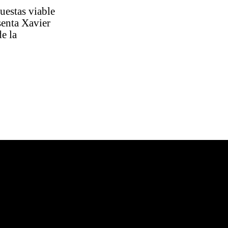
uestas viable
senta Xavier
e la