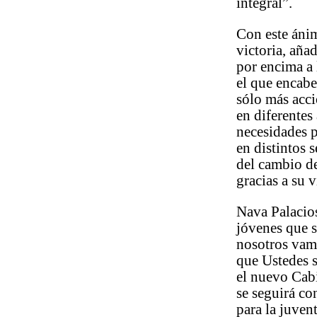
integral”.
Con este ánim
victoria, aña
por encima a 
el que encabe
sólo más acci
en diferentes
necesidades 
en distintos 
del cambio de
gracias a su v
Nava Palacios
jóvenes que 
nosotros vam
que Ustedes 
el nuevo Cabi
se seguirá co
para la juvent