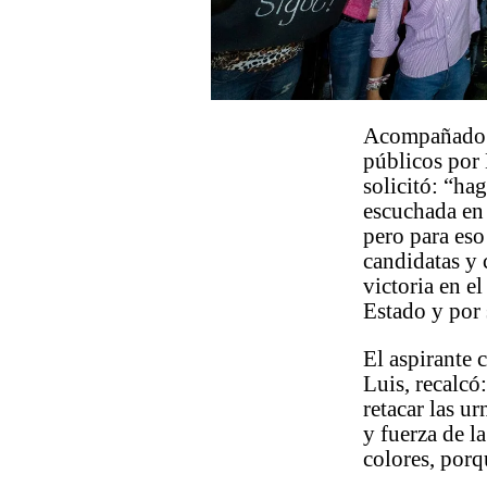
Acompañado p
públicos po
solicitó: “ha
escuchada en 
pero para eso
candidatas y 
victoria en e
Estado y por 
El aspirante 
Luis, recalc
retacar las u
y fuerza de l
colores, porq