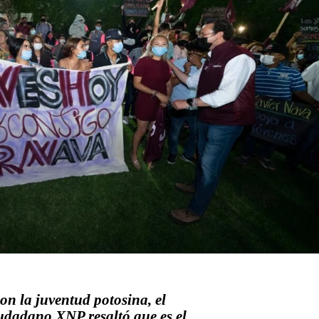
con la juventud potosina, el
udadano XNP resaltó que es el